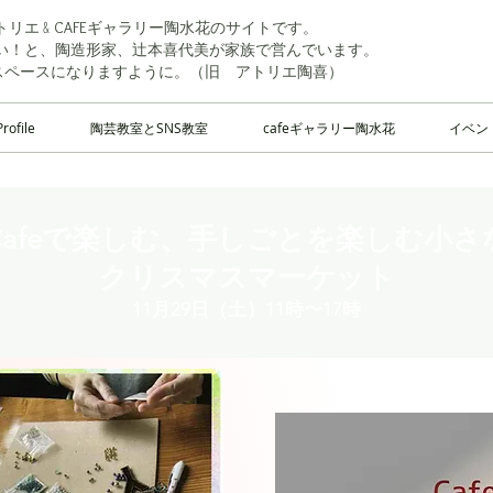
リエ &
陶水花のサイトです。
CAFEギャラリー
い！と、陶造形家、辻本喜代美が家族で営んでいます。
dスペースになりますように。（旧 アトリエ陶喜）
Profile
陶芸教室とSNS教室
cafeギャラリー陶水花
イベン
Cafeで楽しむ、手しごとを楽しむ小さ
​クリスマスマーケット
11月29日（土）11時〜17時