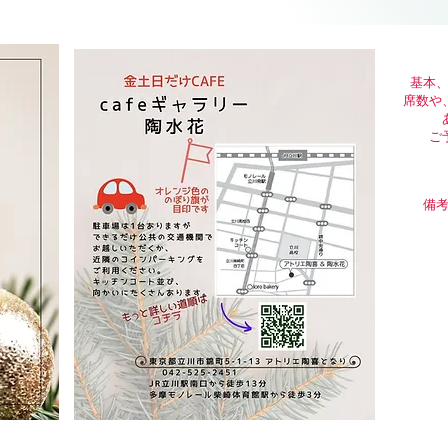
基本
席数や
ご
備